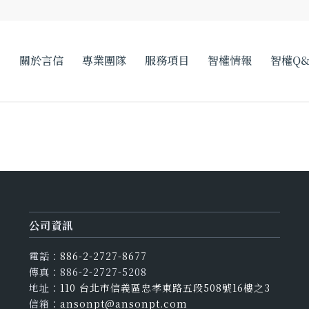
關於言信
專業團隊
服務項目
智權情報
智權Q&
公司資訊
電話：
886-2-2727-8677
傳真：886-2-2727-5208
地址：
110 台北市信義區忠孝東路五段508號16樓之3
信箱：
ansonpt@ansonpt.com