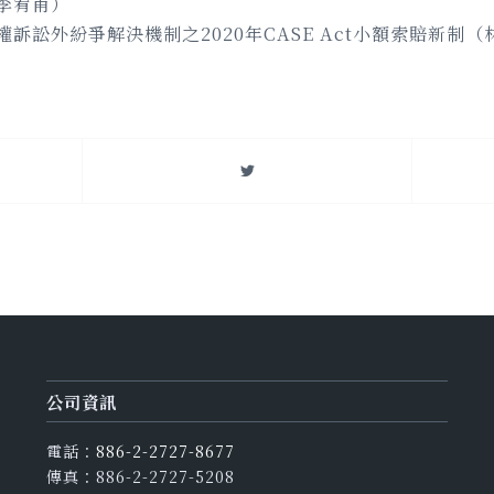
李宥甫）
訴訟外紛爭解決機制之2020年CASE Act小額索賠新制（
公司資訊
電話：
886-2-2727-8677
傳真：886-2-2727-5208