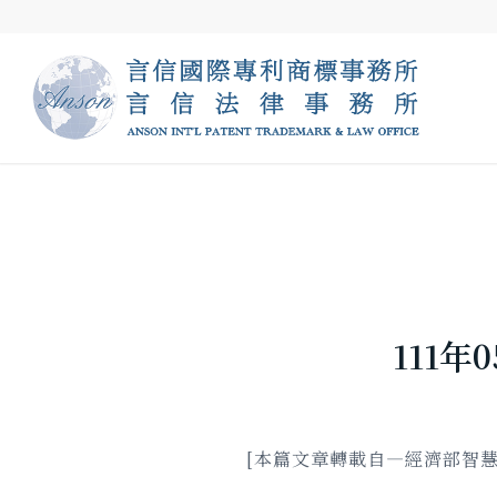
111
[本篇文章轉載自—經濟部智