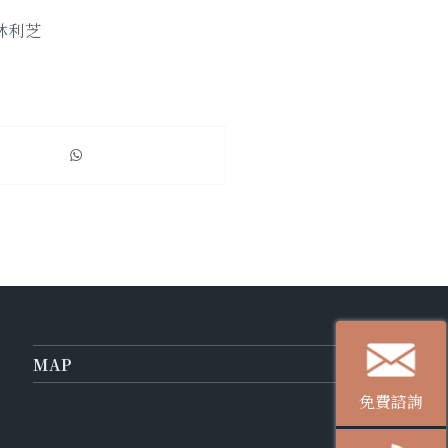
林利芝
MAP
免費諮詢