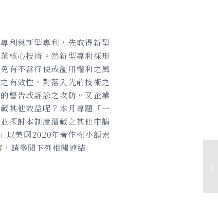
明專利與新型專利，先取得新型
企業核心技術。然新型專利採形
以免有不當行使或濫用權利之風
利之有效性，對落入先前技術之
權的警告或訴訟之攻防。又企業
潛藏其他效益呢？本月專題「一
，並探討本制度潛藏之其他申請
」以美國2020年著作權小額索
容，請參閱下列相關連結
1
期