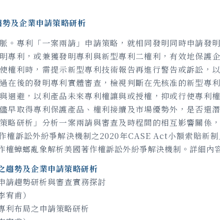
趨勢及企業申請策略研析
脈。專利「一案兩請」申請策略，就相同發明同時申請發
明專利，或兼獲發明專利與新型專利二權利，有效地保護
使權利時，需提示新型專利技術報告再進行警告或訴訟，
過在後的發明專利實體審查，檢視判斷在先核准的新型專
與迴避，以利產品未來專利權讓與或授權，抑或行使專利
儘早取得專利保護產品、權利接續及市場優勢外，是否還
策略研析」分析一案兩請與審查及時程間的相互影響關係
權訴訟外紛爭解決機制之2020年CASE Act小額索賠新制
作權蟑螂亂象解析美國著作權訴訟外紛爭解決機制。詳細內
之趨勢及企業申請策略研析
申請趨勢研析與審查實務探討
李宥甫）
專利布局之申請策略研析