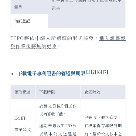
繼承
證書
信託登記
TIPO將依申請人所選填的形式核發，
進入證書製
發作業後將無法更改
。
[1][2][6][7]
下載電子專利證書的管道與期限
領取管道
下載時限
查閱時效
於發文日後5個工作
天內簽收下載；
已簽收下載之公文，
E-SET
在檔案保存年限到期
逾期未簽收TIPO改
電子公文
前，屬於公文抄本之
以紙本公文送達通