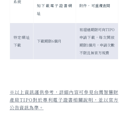
系統
附件， 可重複查閱
知下載電子證書網
址
若超過期限可向TIPO
特定網址
申請下載，每次開放
下載期限6個月
下載
期限1個月，申請次數
不限且無官方規費
※
以上資訊謹供參考，詳細內容可參見台灣智慧財
產局
TIPO
對於專利電子證書相關說明，並以官方
公告資訊為準。