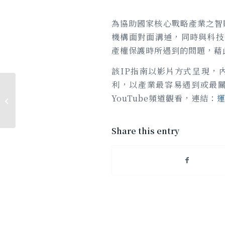
為協助國家核心戰略產業之智
機構面對面溝通，同時與科技
產權保護時所遇到的問題，藉
該IP指南以影片方式呈現，
利，以產業最容易遇到或最
★言信專題分享-淺談人工智慧列為專
YouTube頻道觀看，連結：
運
利發明人的影響
Share this entry